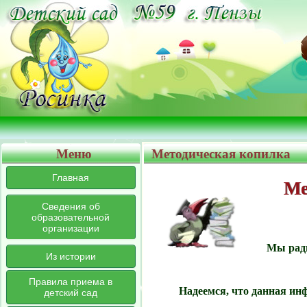
Меню
Методическая копилка
Главная
Ме
Сведения об
образовательной
организации
Мы рады
Из истории
Правила приема в
Надеемся, что данная ин
детский сад