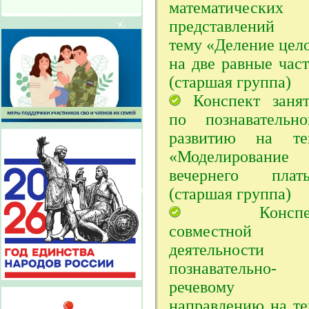
математических
представлений 
тему «Деление цел
на две равные час
(старшая группа)
Конспект занят
по познавательно
развитию на те
«Моделирование
вечернего плать
(старшая группа)
Конспек
совместной
деятельности 
познавательно-
речевому
направлению на т