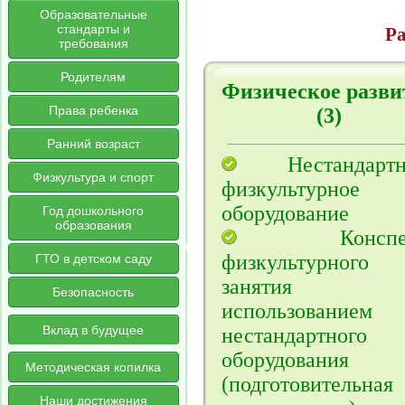
Образовательные
стандарты и
Ра
требования
Родителям
Физическое разви
Права ребенка
(3)
Ранний возраст
Нестандартн
Физкультура и спорт
физкультурное
оборудование
Год дошкольного
образования
Конспек
физкультурного
ГТО в детском саду
занятия 
Безопасность
использованием
Вклад в будущее
нестандартного
оборудования
Методическая копилка
(подготовительна
Наши достижения