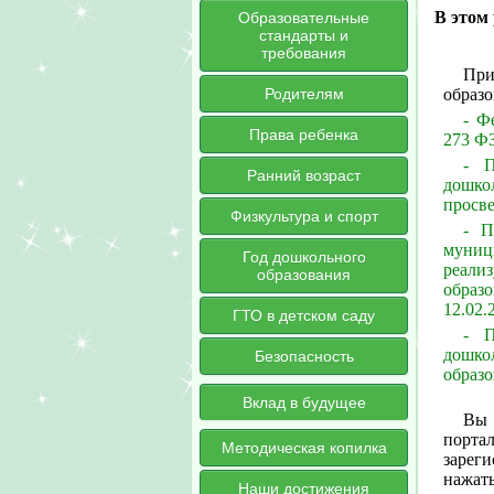
В этом
Образовательные
стандарты и
требования
При
образо
Родителям
- Ф
Права ребенка
273 ФЗ
- П
Ранний возраст
дошко
просве
Физкультура и спорт
- П
муниц
Год дошкольного
реал
образования
образ
12.02.
ГТО в детском саду
- П
дошко
Безопасность
образо
Вклад в будущее
Вы 
порт
Методическая копилка
зарег
нажать
Наши достижения