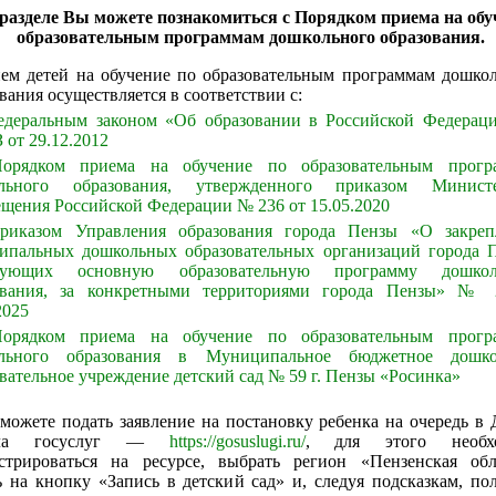
 разделе Вы можете познакомиться с Порядком приема на обу
образовательным программам дошкольного образования.
ем детей на обучение по образовательным программам дошко
вания осуществляется в соответствии с:
едеральным законом «Об образовании в Российской Федерац
 от 29.12.2012
орядком приема на обучение по образовательным прогр
льного образования, утвержденного приказом Министе
щения Российской Федерации № 236 от 15.05.2020
риказом Управления образования города Пензы «О закреп
ипальных дошкольных образовательных организаций города 
изующих основную образовательную программу дошкол
ования, за конкретными территориями города Пензы» № 
2025
орядком приема на обучение по образовательным прогр
льного образования в Муниципальное бюджетное дошко
вательное учреждение детский сад № 59 г. Пензы «Росинка»
можете подать заявление на постановку ребенка на очередь в
ала госуслуг —
https://gosuslugi.ru/
, для этого необх
истрироваться на ресурсе, выбрать регион «Пензенская обл
 на кнопку «Запись в детский сад» и, следуя подсказкам, по