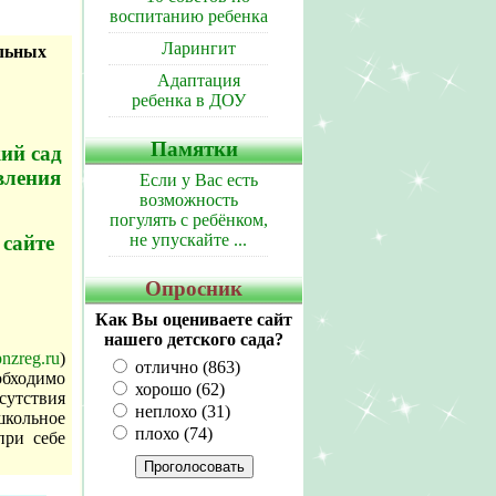
воспитанию ребенка
Ларингит
альных
Адаптация
ребенка в ДОУ
Памятки
кий сад
вления
Если у Вас есть
возможность
погулять с ребёнком,
не упускайте ...
 сайте
Опросник
Как Вы оцениваете сайт
нашего детского сада?
pnzreg.ru
)
отлично (863)
обходимо
хорошо (62)
утствия
неплохо (31)
кольное
плохо (74)
при себе