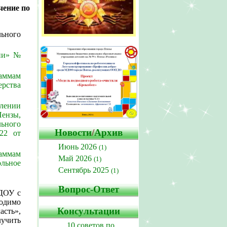
чение по
льного
ии» №
аммам
рства
лении
Пензы,
ьного
Новости
/
Архив
22 от
Июнь 2026
(1)
аммам
Май 2026
(1)
льное
Сентябрь 2025
(1)
Вопрос-Ответ
 ДОУ с
одимо
Консультации
асть»,
лучить
10 советов по