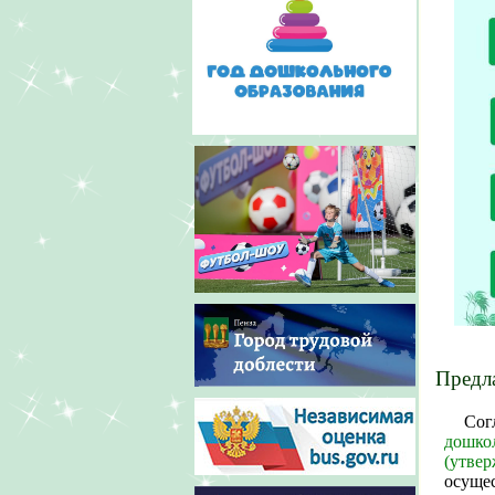
Предл
Сог
дошк
(утв
осуще