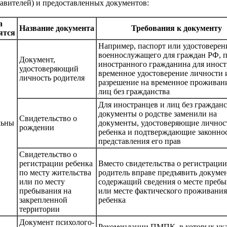
авителей) и предоставленных документов:
а
Название документа
Требования к документу
ятся
Например, паспорт или удостоверен
военнослужащего для граждан РФ, 
Документ,
иностранного гражданина для иност
удостоверяющий
временное удостоверение личности 
личность родителя
разрешение на временное проживан
лиц без гражданства
Для иностранцев и лиц без гражданс
документы о родстве заменили на
Свидетельство о
льны
документы, удостоверяющие личнос
рождении
ребенка и подтверждающие законно
представления его прав
Свидетельство о
регистрации ребенка
Вместо свидетельства о регистрации
по месту жительства
родитель вправе предъявить докумен
или по месту
содержащий сведения о месте преб
пребывания на
или месте фактического проживания
закрепленной
ребенка
территории
Документ психолого-
Рекомендации ПМПК, в которых ука