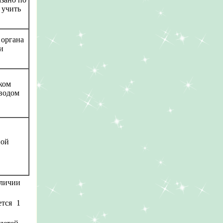
 учить
 органа
и
ком
еводом
ной
аличии
ется 1