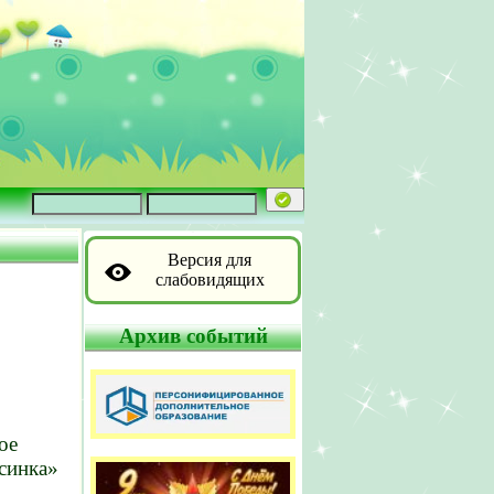
Версия для
слабовидящих
Архив событий
ое
синка»