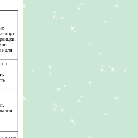
ие
паспорт
ранцев,
или
ие для
тва
ть
сть
т,
ывания
зано по