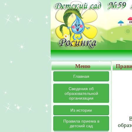
Меню
Прави
Главная
Сведения об
образовательной
организации
Из истории
В
Правила приема в
образ
детский сад