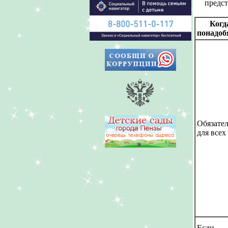
предст
Когд
понадоб
Обязате
для всех
Если