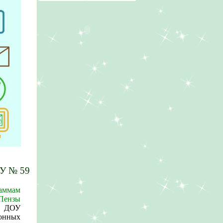
ОУ № 59
раммам
Пензы
 ДОУ
онных