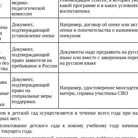
медико-
с
какой программе и в каких условиях
педагогической
воспитанника
комиссии
Документ,
Например, договор об опеке или акт
лена
подтверждающий
опеки и попечительства о назначени
д
установление опеки
опекуном
м
Документ,
ь
Документы надо предъявить на русс
подтверждающий
нец
языке или вместе с заверенным пер
право заявителя на
 без
на русском языке
пребывание в России
ства
Документ,
рава
подтверждающий
Например, удостоверение многодет
право на
ьные
матери, справка участника СВО
специальные меры
поддержки.
ки
ем в детский сад осуществляется в течение всего года при н
ных мест.
плектование детского сада к новому учебному году начина
 текущего года.