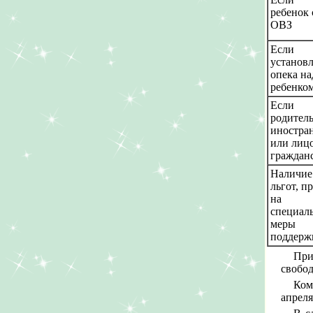
ребенок 
ОВЗ
Если
установ
опека на
ребенко
Если
родител
иностра
или лицо
граждан
Наличие
льгот, п
на
специал
меры
поддерж
При
свобод
Ком
апреля