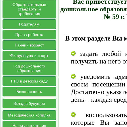
Вас приветствуе
Образовательные
дошкольное образова
стандарты и
требования
№ 59 г
Родителям
Права ребенка
В этом разделе Вы 
Ранний возраст
задать любой 
Физкультура и спорт
получить на него о
Год дошкольного
образования
уведомить адми
ГТО в детском саду
своем посещении
Достаточно указат
Безопасность
день – каждая среда
Вклад в будущее
воспользовать
Методическая копилка
которые Вы зап
Наши достижения