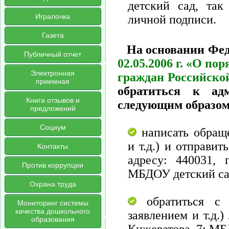
детский сад, так
Игралочка
личной подписи.
Газета
На основании Фед
Публичный отчет
02.05.2006 г. «О п
Электронная
граждан Российско
приемная
обратиться к адм
Книга отзывов и
следующим образом
предложений
Социум
написать обраще
и т.д.) и отправи
Контакты
адресу: 440031, 
Против коррупции
МБДОУ детский сад
Охрана труда
обратиться с 
Мониторинг системы
качества дошкольного
заявлением и т.д.)
образования
Кижеватова, 7; МБ